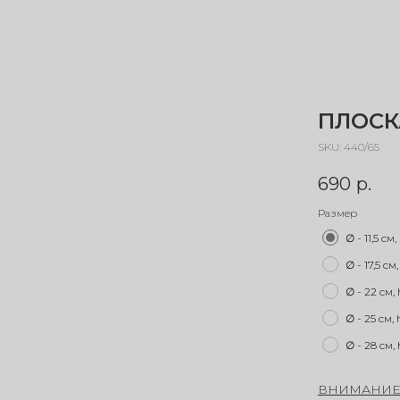
ПЛОСК
SKU:
440/65
690
р.
Размер
∅ - 11,5 см,
∅ - 17,5 см,
∅ - 22 см, 
∅ - 25 см, 
∅ - 28 см, 
ВНИМАНИ